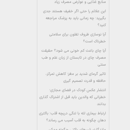
منابع غذایی و عوارض مصرف زیاد
این علائم را حتی اگر خفیف هستند جدی
بگیرید؛ چه زمانی باید به پزشک مراجعه
کنید؟
آیا نوسازی ظروف تفلون برای سلامتی
خطرناک است؟
آیا چای باعث کم خونی می شود؟ حقیقت
مصرف چای در تابستان از زبان علم و طب
سنتی
تاثیر گرمای شدید بر مغز؛ کاهش تمرکز،
حافظه و قدرت تصمیم گیری
انتشار عکس کودک در فضای مجازی؛
خطراتی که والدین باید قبل از اشتراک گذاری
بدانند
ارتباط بیماری لثه با تنگی دریچه قلب؛ باکتری
دهان چگونه به قلب آسیب می رساند؟
ماندگاری شیرهای پاکتی چگونه ممکن