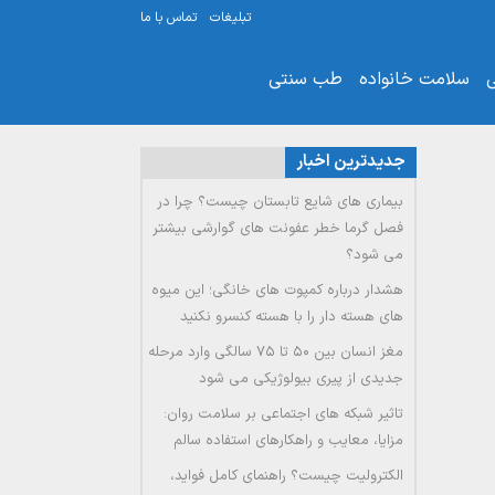
تبلیغات
تماس با ما
ی
سلامت خانواده
طب سنتی
جدیدترین اخبار
بیماری های شایع تابستان چیست؟ چرا در
فصل گرما خطر عفونت های گوارشی بیشتر
می شود؟
هشدار درباره کمپوت های خانگی؛ این میوه
های هسته دار را با هسته کنسرو نکنید
مغز انسان بین ۵۰ تا ۷۵ سالگی وارد مرحله
جدیدی از پیری بیولوژیکی می شود
تاثیر شبکه های اجتماعی بر سلامت روان:
مزایا، معایب و راهکارهای استفاده سالم
الکترولیت چیست؟ راهنمای کامل فواید،