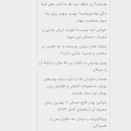
هستند؟ راز علاقه بچه ها به کتاب های آشنا
انگل توکسوپلاسما؛ تهدید پنهان برای یک
سوم جمعیت جهان
خواص انبه چیست؟ فواید، ارزش غذایی و
مضرات احتمالی این میوه
جلبک های دریایی چیستند و چه نقشی در
سلامت و امنیت غذایی دارند؟
پیری زودرس در افراد زیر 50 سال و ارتباط آن
با سرطان
هشدار سازمان غذا و دارو درباره پودرهای
رویال؛ محصولات کاهش و افزایش وزن
رویال غیر مجاز هستند
خواص پودر قارچ صدفی + بهترین روش
مصرف آن (راهنمای کامل 2026)
پروکالوپراید و درمان مه مغزی پس از
افسردگی