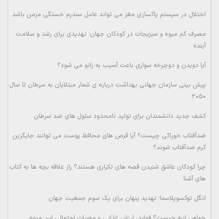
اختلال در سیستم پاکسازی مغز می تواند عامل سندرم خستگی مزمن باشد
مصرف کم میوه و سبزیجات در کودکان جهان؛ تهدیدی برای رشد و سلامت
آینده
آیا دویدن و دوچرخه سواری باعث آسیب به زانو می شود؟
پیش بینی سازمان جهانی بهداشت درباره ی شمار مبتلایان به سرطان تا سال
۲۰۵۰
کشف جدید دانشمندان برای تولید نامحدود سلول های ضد سرطان
ضدآفتاب خوراکی چیست؟ آیا قرص های محافظ پوست می توانند جایگزین
کرم ضدآفتاب شوند؟
چرا کودکان عاشق شنیدن قصه های تکراری هستند؟ راز علاقه بچه ها به کتاب
های آشنا
انگل توکسوپلاسما؛ تهدید پنهان برای یک سوم جمعیت جهان
خواص انبه چیست؟ فواید، ارزش غذایی و مضرات احتمالی این میوه