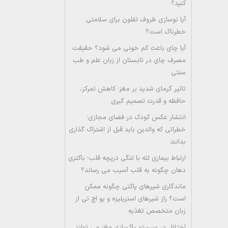
کنید؟
آیا نوسازی ظروف تفلون برای سلامتی
خطرناک است؟
آیا چای باعث کم خونی می شود؟ حقیقت
مصرف چای در تابستان از زبان علم و طب
سنتی
تاثیر گرمای شدید بر مغز؛ کاهش تمرکز،
حافظه و قدرت تصمیم گیری
انتشار عکس کودک در فضای مجازی؛
خطراتی که والدین باید قبل از اشتراک گذاری
بدانند
ارتباط بیماری لثه با تنگی دریچه قلب؛ باکتری
دهان چگونه به قلب آسیب می رساند؟
ماندگاری شیرهای پاکتی چگونه ممکن
است؟ راز شیرهای استریلیزه و یو اچ تی از
زبان متخصص تغذیه
اختلال در سیستم پاکسازی مغز می تواند