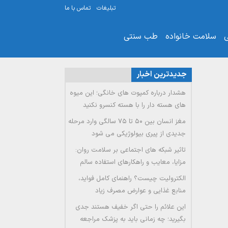
تبلیغات
تماس با ما
ی
سلامت خانواده
طب سنتی
جدیدترین اخبار
هشدار درباره کمپوت های خانگی؛ این میوه
های هسته دار را با هسته کنسرو نکنید
مغز انسان بین ۵۰ تا ۷۵ سالگی وارد مرحله
جدیدی از پیری بیولوژیکی می شود
تاثیر شبکه های اجتماعی بر سلامت روان:
مزایا، معایب و راهکارهای استفاده سالم
الکترولیت چیست؟ راهنمای کامل فواید،
منابع غذایی و عوارض مصرف زیاد
این علائم را حتی اگر خفیف هستند جدی
بگیرید؛ چه زمانی باید به پزشک مراجعه