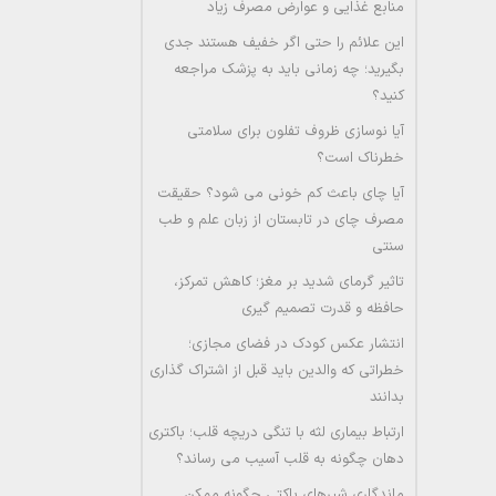
منابع غذایی و عوارض مصرف زیاد
این علائم را حتی اگر خفیف هستند جدی
بگیرید؛ چه زمانی باید به پزشک مراجعه
کنید؟
آیا نوسازی ظروف تفلون برای سلامتی
خطرناک است؟
آیا چای باعث کم خونی می شود؟ حقیقت
مصرف چای در تابستان از زبان علم و طب
سنتی
تاثیر گرمای شدید بر مغز؛ کاهش تمرکز،
حافظه و قدرت تصمیم گیری
انتشار عکس کودک در فضای مجازی؛
خطراتی که والدین باید قبل از اشتراک گذاری
بدانند
ارتباط بیماری لثه با تنگی دریچه قلب؛ باکتری
دهان چگونه به قلب آسیب می رساند؟
ماندگاری شیرهای پاکتی چگونه ممکن