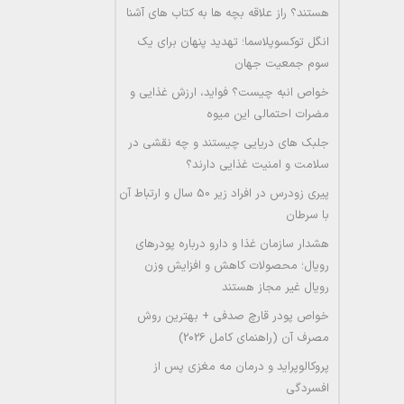
هستند؟ راز علاقه بچه ها به کتاب های آشنا
انگل توکسوپلاسما؛ تهدید پنهان برای یک
سوم جمعیت جهان
خواص انبه چیست؟ فواید، ارزش غذایی و
مضرات احتمالی این میوه
جلبک های دریایی چیستند و چه نقشی در
سلامت و امنیت غذایی دارند؟
پیری زودرس در افراد زیر 50 سال و ارتباط آن
با سرطان
هشدار سازمان غذا و دارو درباره پودرهای
رویال؛ محصولات کاهش و افزایش وزن
رویال غیر مجاز هستند
خواص پودر قارچ صدفی + بهترین روش
مصرف آن (راهنمای کامل 2026)
پروکالوپراید و درمان مه مغزی پس از
افسردگی