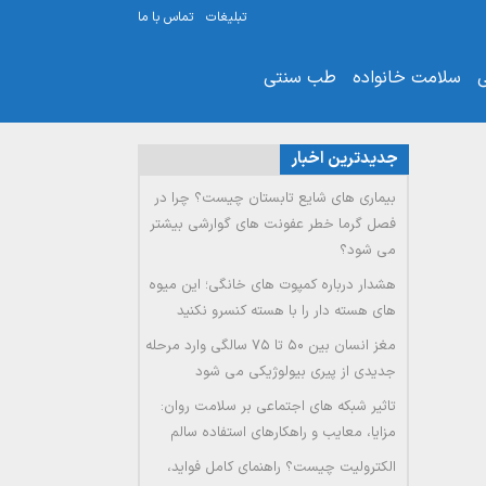
تبلیغات
تماس با ما
ی
سلامت خانواده
طب سنتی
جدیدترین اخبار
بیماری های شایع تابستان چیست؟ چرا در
فصل گرما خطر عفونت های گوارشی بیشتر
می شود؟
هشدار درباره کمپوت های خانگی؛ این میوه
های هسته دار را با هسته کنسرو نکنید
مغز انسان بین ۵۰ تا ۷۵ سالگی وارد مرحله
جدیدی از پیری بیولوژیکی می شود
تاثیر شبکه های اجتماعی بر سلامت روان:
مزایا، معایب و راهکارهای استفاده سالم
الکترولیت چیست؟ راهنمای کامل فواید،