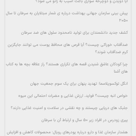
آیا دویدن و دوچرخه سواری باعث آسیب به زانو می شود؟
پیش بینی سازمان جهانی بهداشت درباره ی شمار مبتلایان به سرطان تا سال
۲۰۵۰
کشف جدید دانشمندان برای تولید نامحدود سلول های ضد سرطان
ضدآفتاب خوراکی چیست؟ آیا قرص های محافظ پوست می توانند جایگزین
کرم ضدآفتاب شوند؟
چرا کودکان عاشق شنیدن قصه های تکراری هستند؟ راز علاقه بچه ها به کتاب
های آشنا
انگل توکسوپلاسما؛ تهدید پنهان برای یک سوم جمعیت جهان
خواص انبه چیست؟ فواید، ارزش غذایی و مضرات احتمالی این میوه
جلبک های دریایی چیستند و چه نقشی در سلامت و امنیت غذایی دارند؟
پیری زودرس در افراد زیر 50 سال و ارتباط آن با سرطان
هشدار سازمان غذا و دارو درباره پودرهای رویال؛ محصولات کاهش و افزایش