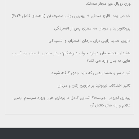
وزن رویال غیر مجاز هستند
خواص پودر قارچ صدفی + بهترین روش مصرف آن (راهنمای کامل 2026)
پروکالوپراید و درمان مه مغزی پس از افسردگی
داروی جدید ژاپنی برای درمان اضطراب و افسردگی
هشدار متخصصان درباره خواب دیرهنگام؛ بیدار ماندن تا سحر چه آسیب
هایی به بدن وارد می کند؟
شوره سر و هشدارهایی که باید جدی گرفته شوند
تاثیر اختلالات تیروئید بر باروری زنان و مردان
بیماری لوپوس چیست؟ آشنایی کامل با بیماری هزار چهره سیستم ایمنی،
علائم و راه های کنترل آن