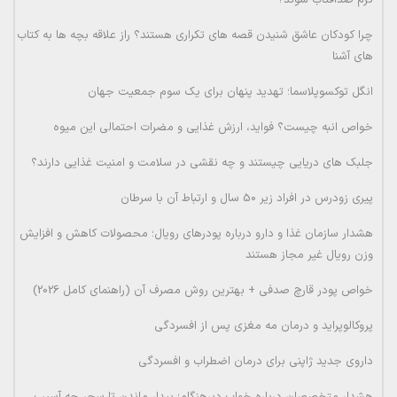
کرم ضدآفتاب شوند؟
چرا کودکان عاشق شنیدن قصه های تکراری هستند؟ راز علاقه بچه ها به کتاب
های آشنا
انگل توکسوپلاسما؛ تهدید پنهان برای یک سوم جمعیت جهان
خواص انبه چیست؟ فواید، ارزش غذایی و مضرات احتمالی این میوه
جلبک های دریایی چیستند و چه نقشی در سلامت و امنیت غذایی دارند؟
پیری زودرس در افراد زیر 50 سال و ارتباط آن با سرطان
هشدار سازمان غذا و دارو درباره پودرهای رویال؛ محصولات کاهش و افزایش
وزن رویال غیر مجاز هستند
خواص پودر قارچ صدفی + بهترین روش مصرف آن (راهنمای کامل 2026)
پروکالوپراید و درمان مه مغزی پس از افسردگی
داروی جدید ژاپنی برای درمان اضطراب و افسردگی