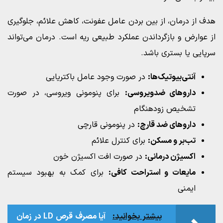
هدف از درمان، از بین بردن عامل عفونت، کاهش علائم، جلوگیری
از عوارض و بازگرداندن عملکرد طبیعی ریه است. درمان می‌تواند
سرپایی یا بستری باشد.
آنتی‌بیوتیک‌ها:
در صورت وجود عامل باکتریایی
داروهای ضدویروسی:
برای پنومونی ویروسی، در صورت
تشخیص زودهنگام
داروهای ضد قارچ:
در پنومونی قارچی
تب‌بر و مسکن:
برای کنترل علائم
اکسیژن درمانی:
در صورت افت اکسیژن خون
مایعات و استراحت کافی:
برای کمک به بهبود سیستم
ایمنی
بیشتر بخوانید:
آیا مصرف قرص LD در زمان