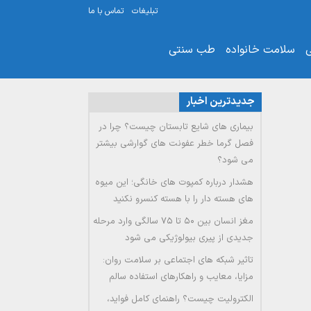
تبلیغات
تماس با ما
ی
سلامت خانواده
طب سنتی
جدیدترین اخبار
بیماری های شایع تابستان چیست؟ چرا در
فصل گرما خطر عفونت های گوارشی بیشتر
می شود؟
هشدار درباره کمپوت های خانگی؛ این میوه
های هسته دار را با هسته کنسرو نکنید
مغز انسان بین ۵۰ تا ۷۵ سالگی وارد مرحله
جدیدی از پیری بیولوژیکی می شود
تاثیر شبکه های اجتماعی بر سلامت روان:
مزایا، معایب و راهکارهای استفاده سالم
الکترولیت چیست؟ راهنمای کامل فواید،