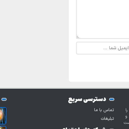
دسترسی سریع
ا
تماس با ما
و
تبلیغات
وست