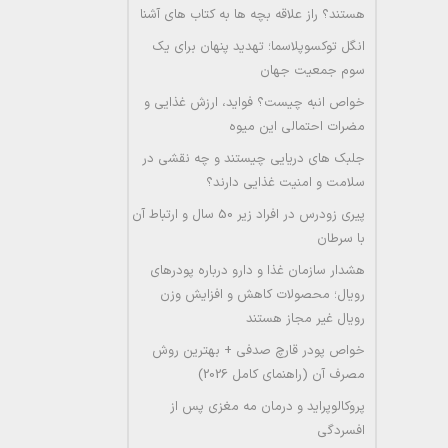
هستند؟ راز علاقه بچه ها به کتاب های آشنا
انگل توکسوپلاسما؛ تهدید پنهان برای یک
سوم جمعیت جهان
خواص انبه چیست؟ فواید، ارزش غذایی و
مضرات احتمالی این میوه
جلبک های دریایی چیستند و چه نقشی در
سلامت و امنیت غذایی دارند؟
پیری زودرس در افراد زیر 50 سال و ارتباط آن
با سرطان
هشدار سازمان غذا و دارو درباره پودرهای
رویال؛ محصولات کاهش و افزایش وزن
رویال غیر مجاز هستند
خواص پودر قارچ صدفی + بهترین روش
مصرف آن (راهنمای کامل 2026)
پروکالوپراید و درمان مه مغزی پس از
افسردگی