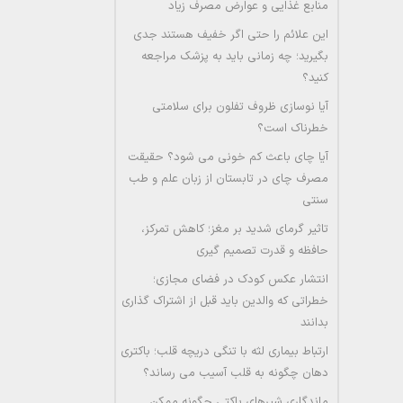
منابع غذایی و عوارض مصرف زیاد
این علائم را حتی اگر خفیف هستند جدی
بگیرید؛ چه زمانی باید به پزشک مراجعه
کنید؟
آیا نوسازی ظروف تفلون برای سلامتی
خطرناک است؟
آیا چای باعث کم خونی می شود؟ حقیقت
مصرف چای در تابستان از زبان علم و طب
سنتی
تاثیر گرمای شدید بر مغز؛ کاهش تمرکز،
حافظه و قدرت تصمیم گیری
انتشار عکس کودک در فضای مجازی؛
خطراتی که والدین باید قبل از اشتراک گذاری
بدانند
ارتباط بیماری لثه با تنگی دریچه قلب؛ باکتری
دهان چگونه به قلب آسیب می رساند؟
ماندگاری شیرهای پاکتی چگونه ممکن