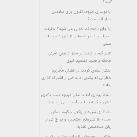
کنید؟
آیا نوسازی ظروف تفلون برای سلامتی
خطرناک است؟
آیا چای باعث کم خونی می شود؟ حقیقت
مصرف چای در تابستان از زبان علم و طب
سنتی
تاثیر گرمای شدید بر مغز؛ کاهش تمرکز،
حافظه و قدرت تصمیم گیری
انتشار عکس کودک در فضای مجازی؛
خطراتی که والدین باید قبل از اشتراک گذاری
بدانند
ارتباط بیماری لثه با تنگی دریچه قلب؛ باکتری
دهان چگونه به قلب آسیب می رساند؟
ماندگاری شیرهای پاکتی چگونه ممکن
است؟ راز شیرهای استریلیزه و یو اچ تی از
زبان متخصص تغذیه
اختلال در سیستم پاکسازی مغز می تواند