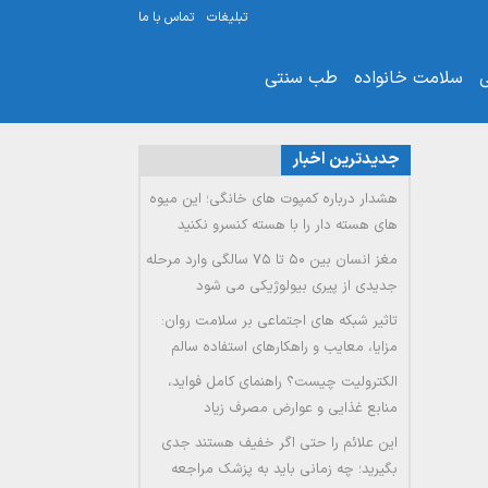
تبلیغات
تماس با ما
ی
سلامت خانواده
طب سنتی
جدیدترین اخبار
هشدار درباره کمپوت های خانگی؛ این میوه
های هسته دار را با هسته کنسرو نکنید
مغز انسان بین ۵۰ تا ۷۵ سالگی وارد مرحله
جدیدی از پیری بیولوژیکی می شود
تاثیر شبکه های اجتماعی بر سلامت روان:
مزایا، معایب و راهکارهای استفاده سالم
الکترولیت چیست؟ راهنمای کامل فواید،
منابع غذایی و عوارض مصرف زیاد
این علائم را حتی اگر خفیف هستند جدی
بگیرید؛ چه زمانی باید به پزشک مراجعه