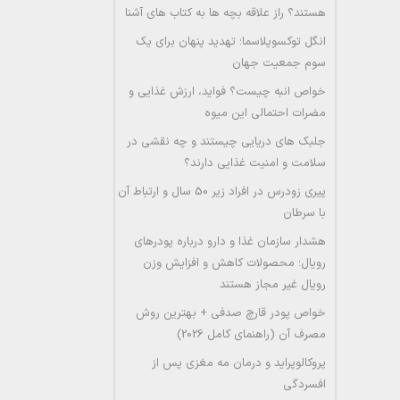
هستند؟ راز علاقه بچه ها به کتاب های آشنا
انگل توکسوپلاسما؛ تهدید پنهان برای یک
سوم جمعیت جهان
خواص انبه چیست؟ فواید، ارزش غذایی و
مضرات احتمالی این میوه
جلبک های دریایی چیستند و چه نقشی در
سلامت و امنیت غذایی دارند؟
پیری زودرس در افراد زیر 50 سال و ارتباط آن
با سرطان
هشدار سازمان غذا و دارو درباره پودرهای
رویال؛ محصولات کاهش و افزایش وزن
رویال غیر مجاز هستند
خواص پودر قارچ صدفی + بهترین روش
مصرف آن (راهنمای کامل 2026)
پروکالوپراید و درمان مه مغزی پس از
افسردگی