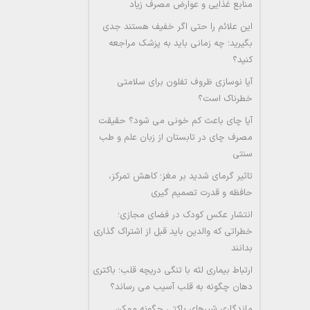
منابع غذایی و عوارض مصرف زیاد
این علائم را حتی اگر خفیف هستند جدی
بگیرید؛ چه زمانی باید به پزشک مراجعه
کنید؟
آیا نوسازی ظروف تفلون برای سلامتی
خطرناک است؟
آیا چای باعث کم خونی می شود؟ حقیقت
مصرف چای در تابستان از زبان علم و طب
سنتی
تاثیر گرمای شدید بر مغز؛ کاهش تمرکز،
حافظه و قدرت تصمیم گیری
انتشار عکس کودک در فضای مجازی؛
خطراتی که والدین باید قبل از اشتراک گذاری
بدانند
ارتباط بیماری لثه با تنگی دریچه قلب؛ باکتری
دهان چگونه به قلب آسیب می رساند؟
ماندگاری شیرهای پاکتی چگونه ممکن