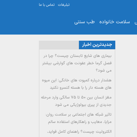
تبلیغات
تماس با ما
ی
سلامت خانواده
طب سنتی
جدیدترین اخبار
بیماری های شایع تابستان چیست؟ چرا در
فصل گرما خطر عفونت های گوارشی بیشتر
می شود؟
هشدار درباره کمپوت های خانگی؛ این میوه
های هسته دار را با هسته کنسرو نکنید
مغز انسان بین ۵۰ تا ۷۵ سالگی وارد مرحله
جدیدی از پیری بیولوژیکی می شود
تاثیر شبکه های اجتماعی بر سلامت روان:
مزایا، معایب و راهکارهای استفاده سالم
الکترولیت چیست؟ راهنمای کامل فواید،