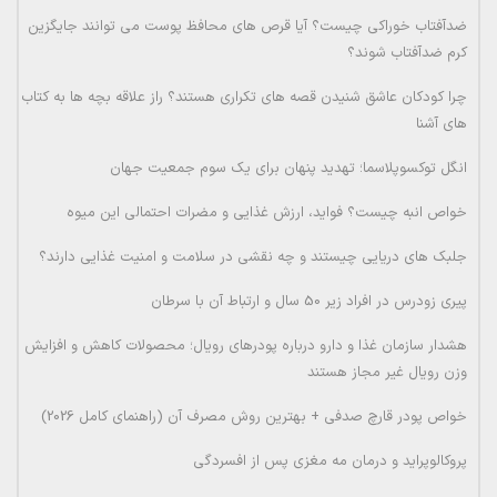
ضدآفتاب خوراکی چیست؟ آیا قرص های محافظ پوست می توانند جایگزین
کرم ضدآفتاب شوند؟
چرا کودکان عاشق شنیدن قصه های تکراری هستند؟ راز علاقه بچه ها به کتاب
های آشنا
انگل توکسوپلاسما؛ تهدید پنهان برای یک سوم جمعیت جهان
خواص انبه چیست؟ فواید، ارزش غذایی و مضرات احتمالی این میوه
جلبک های دریایی چیستند و چه نقشی در سلامت و امنیت غذایی دارند؟
پیری زودرس در افراد زیر 50 سال و ارتباط آن با سرطان
هشدار سازمان غذا و دارو درباره پودرهای رویال؛ محصولات کاهش و افزایش
وزن رویال غیر مجاز هستند
خواص پودر قارچ صدفی + بهترین روش مصرف آن (راهنمای کامل 2026)
پروکالوپراید و درمان مه مغزی پس از افسردگی