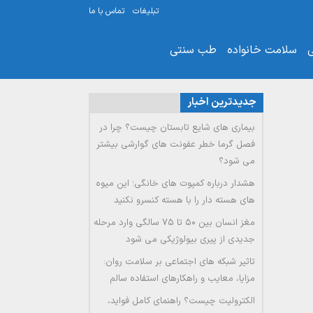
تبلیغات
تماس با ما
ی
سلامت خانواده
طب سنتی
جدیدترین اخبار
بیماری های شایع تابستان چیست؟ چرا در
فصل گرما خطر عفونت های گوارشی بیشتر
می شود؟
هشدار درباره کمپوت های خانگی؛ این میوه
های هسته دار را با هسته کنسرو نکنید
مغز انسان بین ۵۰ تا ۷۵ سالگی وارد مرحله
جدیدی از پیری بیولوژیکی می شود
تاثیر شبکه های اجتماعی بر سلامت روان:
مزایا، معایب و راهکارهای استفاده سالم
الکترولیت چیست؟ راهنمای کامل فواید،