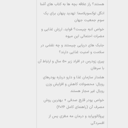
هستند؟ راز علاقه بچه ها به کتاب های آشنا
انگل توکسوپلاسما؛ تهدید پنهان برای یک
سوم جمعیت جهان
خواص انبه چیست؟ فواید، ارزش غذایی و
مضرات احتمالی این میوه
جلبک های دریایی چیستند و چه نقشی در
سلامت و امنیت غذایی دارند؟
پیری زودرس در افراد زیر 50 سال و ارتباط آن
با سرطان
هشدار سازمان غذا و دارو درباره پودرهای
رویال؛ محصولات کاهش و افزایش وزن
رویال غیر مجاز هستند
خواص پودر قارچ صدفی + بهترین روش
مصرف آن (راهنمای کامل 2026)
پروکالوپراید و درمان مه مغزی پس از
افسردگی