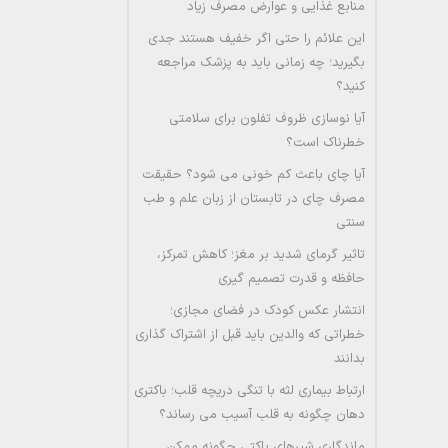
منابع غذایی و عوارض مصرف زیاد
این علائم را حتی اگر خفیف هستند جدی
بگیرید؛ چه زمانی باید به پزشک مراجعه
کنید؟
آیا نوسازی ظروف تفلون برای سلامتی
خطرناک است؟
آیا چای باعث کم خونی می شود؟ حقیقت
مصرف چای در تابستان از زبان علم و طب
سنتی
تاثیر گرمای شدید بر مغز؛ کاهش تمرکز،
حافظه و قدرت تصمیم گیری
انتشار عکس کودک در فضای مجازی؛
خطراتی که والدین باید قبل از اشتراک گذاری
بدانند
ارتباط بیماری لثه با تنگی دریچه قلب؛ باکتری
دهان چگونه به قلب آسیب می رساند؟
ماندگاری شیرهای پاکتی چگونه ممکن