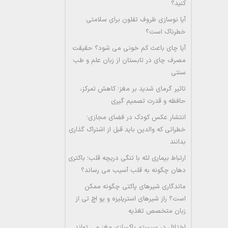
کنید؟
آیا نوسازی ظروف تفلون برای سلامتی
خطرناک است؟
آیا چای باعث کم خونی می شود؟ حقیقت
مصرف چای در تابستان از زبان علم و طب
سنتی
تاثیر گرمای شدید بر مغز؛ کاهش تمرکز،
حافظه و قدرت تصمیم گیری
انتشار عکس کودک در فضای مجازی؛
خطراتی که والدین باید قبل از اشتراک گذاری
بدانند
ارتباط بیماری لثه با تنگی دریچه قلب؛ باکتری
دهان چگونه به قلب آسیب می رساند؟
ماندگاری شیرهای پاکتی چگونه ممکن
است؟ راز شیرهای استریلیزه و یو اچ تی از
زبان متخصص تغذیه
اختلال در سیستم پاکسازی مغز می تواند