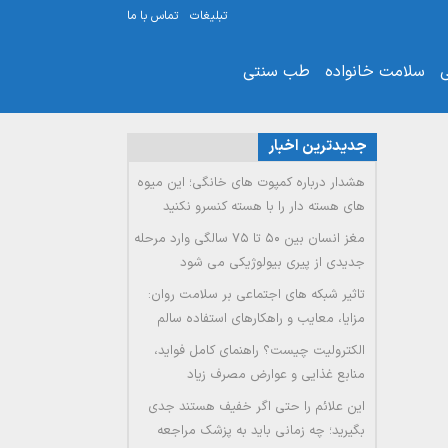
تبلیغات
تماس با ما
ی
سلامت خانواده
طب سنتی
جدیدترین اخبار
هشدار درباره کمپوت های خانگی؛ این میوه
های هسته دار را با هسته کنسرو نکنید
مغز انسان بین ۵۰ تا ۷۵ سالگی وارد مرحله
جدیدی از پیری بیولوژیکی می شود
تاثیر شبکه های اجتماعی بر سلامت روان:
مزایا، معایب و راهکارهای استفاده سالم
الکترولیت چیست؟ راهنمای کامل فواید،
منابع غذایی و عوارض مصرف زیاد
این علائم را حتی اگر خفیف هستند جدی
بگیرید؛ چه زمانی باید به پزشک مراجعه