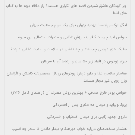
چرا کودکان عاشق شنیدن قصه های تکراری هستند؟ راز علاقه بچه ها به کتاب
های آشنا
انگل توکسوپلاسما؛ تهدید پنهان برای یک سوم جمعیت جهان
خواص انبه چیست؟ فواید، ارزش غذایی و مضرات احتمالی این میوه
جلبک های دریایی چیستند و چه نقشی در سلامت و امنیت غذایی دارند؟
پیری زودرس در افراد زیر 50 سال و ارتباط آن با سرطان
هشدار سازمان غذا و دارو درباره پودرهای رویال؛ محصولات کاهش و افزایش
وزن رویال غیر مجاز هستند
خواص پودر قارچ صدفی + بهترین روش مصرف آن (راهنمای کامل 2026)
پروکالوپراید و درمان مه مغزی پس از افسردگی
داروی جدید ژاپنی برای درمان اضطراب و افسردگی
هشدار متخصصان درباره خواب دیرهنگام؛ بیدار ماندن تا سحر چه آسیب