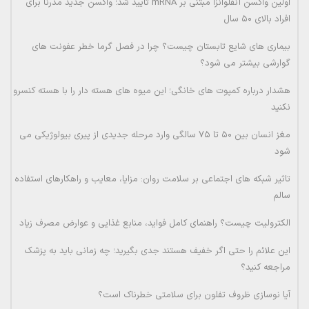
اولین واکسن آنفلوانزا مبتنی بر mRNA تایید شد؛ واکسن جدید مدرنا برای
افراد بالای ۵۰ سال
بیماری های شایع تابستان چیست؟ چرا در فصل گرما خطر عفونت های
گوارشی بیشتر می شود؟
هشدار درباره کمپوت های خانگی؛ این میوه های هسته دار را با هسته کنسرو
نکنید
مغز انسان بین ۵۰ تا ۷۵ سالگی وارد مرحله جدیدی از پیری بیولوژیکی می
شود
تاثیر شبکه های اجتماعی بر سلامت روان: مزایا، معایب و راهکارهای استفاده
سالم
الکترولیت چیست؟ راهنمای کامل فواید، منابع غذایی و عوارض مصرف زیاد
این علائم را حتی اگر خفیف هستند جدی بگیرید؛ چه زمانی باید به پزشک
مراجعه کنید؟
آیا نوسازی ظروف تفلون برای سلامتی خطرناک است؟