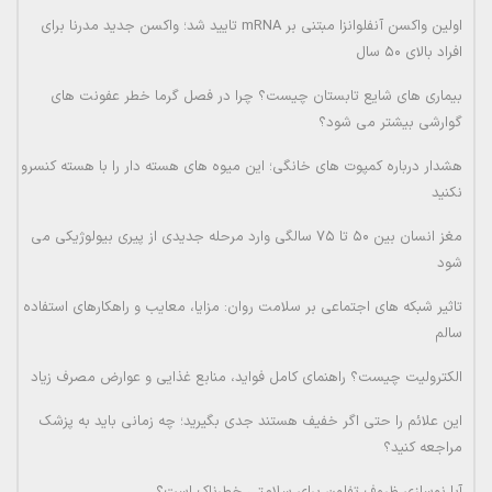
اولین واکسن آنفلوانزا مبتنی بر mRNA تایید شد؛ واکسن جدید مدرنا برای
افراد بالای ۵۰ سال
بیماری های شایع تابستان چیست؟ چرا در فصل گرما خطر عفونت های
گوارشی بیشتر می شود؟
هشدار درباره کمپوت های خانگی؛ این میوه های هسته دار را با هسته کنسرو
نکنید
مغز انسان بین ۵۰ تا ۷۵ سالگی وارد مرحله جدیدی از پیری بیولوژیکی می
شود
تاثیر شبکه های اجتماعی بر سلامت روان: مزایا، معایب و راهکارهای استفاده
سالم
الکترولیت چیست؟ راهنمای کامل فواید، منابع غذایی و عوارض مصرف زیاد
این علائم را حتی اگر خفیف هستند جدی بگیرید؛ چه زمانی باید به پزشک
مراجعه کنید؟