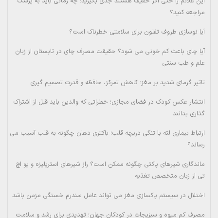
این علائم را حتی اگر خفیف هستند جدی بگیرید؛ چه زمانی باید به پزشک
مراجعه کنید؟
آیا نوسازی ظروف تفلون برای سلامتی خطرناک است؟
آیا چای باعث کم خونی می شود؟ حقیقت مصرف چای در تابستان از زبان
علم و طب سنتی
تاثیر گرمای شدید بر مغز؛ کاهش تمرکز، حافظه و قدرت تصمیم گیری
انتشار عکس کودک در فضای مجازی؛ خطراتی که والدین باید قبل از اشتراک
گذاری بدانند
ارتباط بیماری لثه با تنگی دریچه قلب؛ باکتری دهان چگونه به قلب آسیب می
رساند؟
ماندگاری شیرهای پاکتی چگونه ممکن است؟ راز شیرهای استریلیزه و یو اچ
تی از زبان متخصص تغذیه
اختلال در سیستم پاکسازی مغز می تواند عامل سندرم خستگی مزمن باشد
مصرف کم میوه و سبزیجات در کودکان جهان؛ تهدیدی برای رشد و سلامت