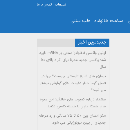
تبلیغات
تماس با ما
ی
سلامت خانواده
طب سنتی
جدیدترین اخبار
اولین واکسن آنفلوانزا مبتنی بر mRNA تایید
شد؛ واکسن جدید مدرنا برای افراد بالای ۵۰
سال
بیماری های شایع تابستان چیست؟ چرا در
فصل گرما خطر عفونت های گوارشی بیشتر
می شود؟
هشدار درباره کمپوت های خانگی؛ این میوه
های هسته دار را با هسته کنسرو نکنید
مغز انسان بین ۵۰ تا ۷۵ سالگی وارد مرحله
جدیدی از پیری بیولوژیکی می شود