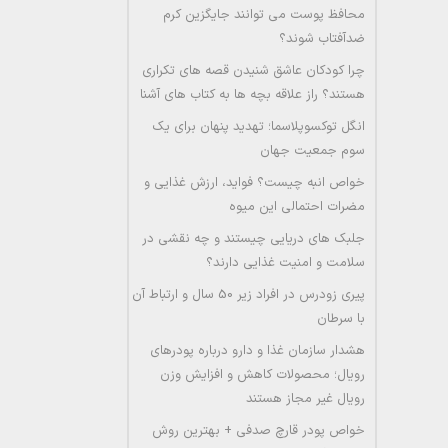
محافظ پوست می توانند جایگزین کرم
ضدآفتاب شوند؟
چرا کودکان عاشق شنیدن قصه های تکراری
هستند؟ راز علاقه بچه ها به کتاب های آشنا
انگل توکسوپلاسما؛ تهدید پنهان برای یک
سوم جمعیت جهان
خواص انبه چیست؟ فواید، ارزش غذایی و
مضرات احتمالی این میوه
جلبک های دریایی چیستند و چه نقشی در
سلامت و امنیت غذایی دارند؟
پیری زودرس در افراد زیر 50 سال و ارتباط آن
با سرطان
هشدار سازمان غذا و دارو درباره پودرهای
رویال؛ محصولات کاهش و افزایش وزن
رویال غیر مجاز هستند
خواص پودر قارچ صدفی + بهترین روش