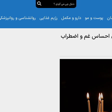
ان
پوست و مو
دارو و مکمل
رژیم غذایی
روانشناسی و روانپزشک
مان احساس غم و اضطراب