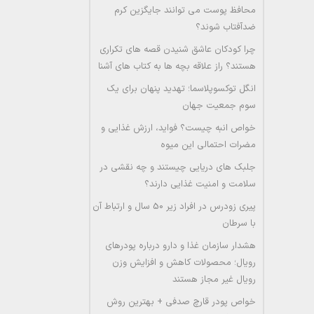
محافظ پوست می توانند جایگزین کرم
ضدآفتاب شوند؟
چرا کودکان عاشق شنیدن قصه های تکراری
هستند؟ راز علاقه بچه ها به کتاب های آشنا
انگل توکسوپلاسما؛ تهدید پنهان برای یک
سوم جمعیت جهان
خواص انبه چیست؟ فواید، ارزش غذایی و
مضرات احتمالی این میوه
جلبک های دریایی چیستند و چه نقشی در
سلامت و امنیت غذایی دارند؟
پیری زودرس در افراد زیر 50 سال و ارتباط آن
با سرطان
هشدار سازمان غذا و دارو درباره پودرهای
رویال؛ محصولات کاهش و افزایش وزن
رویال غیر مجاز هستند
خواص پودر قارچ صدفی + بهترین روش