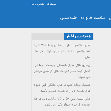
تبلیغات
تماس با ما
ی
سلامت خانواده
طب سنتی
جدیدترین اخبار
اولین واکسن آنفلوانزا مبتنی بر mRNA تایید
شد؛ واکسن جدید مدرنا برای افراد بالای ۵۰
سال
بیماری های شایع تابستان چیست؟ چرا در
فصل گرما خطر عفونت های گوارشی بیشتر
می شود؟
هشدار درباره کمپوت های خانگی؛ این میوه
های هسته دار را با هسته کنسرو نکنید
مغز انسان بین ۵۰ تا ۷۵ سالگی وارد مرحله
جدیدی از پیری بیولوژیکی می شود