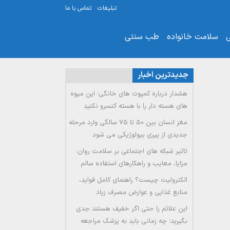
تبلیغات
تماس با ما
ی
سلامت خانواده
طب سنتی
جدیدترین اخبار
هشدار درباره کمپوت های خانگی؛ این میوه
های هسته دار را با هسته کنسرو نکنید
مغز انسان بین ۵۰ تا ۷۵ سالگی وارد مرحله
جدیدی از پیری بیولوژیکی می شود
تاثیر شبکه های اجتماعی بر سلامت روان:
مزایا، معایب و راهکارهای استفاده سالم
الکترولیت چیست؟ راهنمای کامل فواید،
منابع غذایی و عوارض مصرف زیاد
این علائم را حتی اگر خفیف هستند جدی
بگیرید؛ چه زمانی باید به پزشک مراجعه