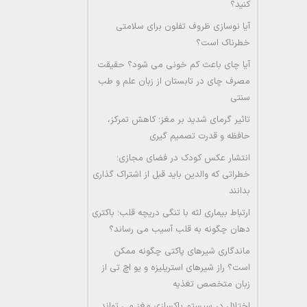
کنید؟
آیا نوسازی ظروف تفلون برای سلامتی
خطرناک است؟
آیا چای باعث کم خونی می شود؟ حقیقت
مصرف چای در تابستان از زبان علم و طب
سنتی
تاثیر گرمای شدید بر مغز؛ کاهش تمرکز،
حافظه و قدرت تصمیم گیری
انتشار عکس کودک در فضای مجازی؛
خطراتی که والدین باید قبل از اشتراک گذاری
بدانند
ارتباط بیماری لثه با تنگی دریچه قلب؛ باکتری
دهان چگونه به قلب آسیب می رساند؟
ماندگاری شیرهای پاکتی چگونه ممکن
است؟ راز شیرهای استریلیزه و یو اچ تی از
زبان متخصص تغذیه
اختلال در سیستم پاکسازی مغز می تواند