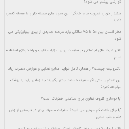
گوارشی بیشتر می شود؟
هشدار درباره کمپوت های خانگی؛ این میوه های هسته دار را با هسته کنسرو
نکنید
مغز انسان بین ۵۰ تا ۷۵ سالگی وارد مرحله جدیدی از پیری بیولوژیکی می
شود
تاثیر شبکه های اجتماعی بر سلامت روان: مزایا، معایب و راهکارهای استفاده
سالم
الکترولیت چیست؟ راهنمای کامل فواید، منابع غذایی و عوارض مصرف زیاد
این علائم را حتی اگر خفیف هستند جدی بگیرید؛ چه زمانی باید به پزشک
مراجعه کنید؟
آیا نوسازی ظروف تفلون برای سلامتی خطرناک است؟
آیا چای باعث کم خونی می شود؟ حقیقت مصرف چای در تابستان از زبان
علم و طب سنتی
تاثیر گرمای شدید بر مغز؛ کاهش تمرکز، حافظه و قدرت تصمیم گیری