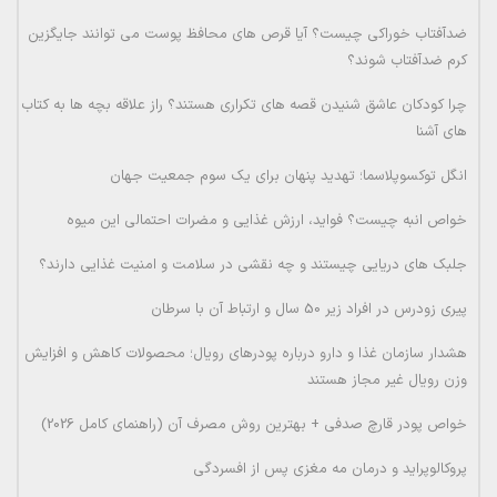
ضدآفتاب خوراکی چیست؟ آیا قرص های محافظ پوست می توانند جایگزین
کرم ضدآفتاب شوند؟
چرا کودکان عاشق شنیدن قصه های تکراری هستند؟ راز علاقه بچه ها به کتاب
های آشنا
انگل توکسوپلاسما؛ تهدید پنهان برای یک سوم جمعیت جهان
خواص انبه چیست؟ فواید، ارزش غذایی و مضرات احتمالی این میوه
جلبک های دریایی چیستند و چه نقشی در سلامت و امنیت غذایی دارند؟
پیری زودرس در افراد زیر 50 سال و ارتباط آن با سرطان
هشدار سازمان غذا و دارو درباره پودرهای رویال؛ محصولات کاهش و افزایش
وزن رویال غیر مجاز هستند
خواص پودر قارچ صدفی + بهترین روش مصرف آن (راهنمای کامل 2026)
پروکالوپراید و درمان مه مغزی پس از افسردگی