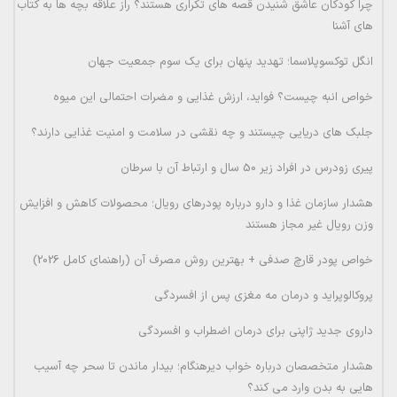
چرا کودکان عاشق شنیدن قصه های تکراری هستند؟ راز علاقه بچه ها به کتاب
های آشنا
انگل توکسوپلاسما؛ تهدید پنهان برای یک سوم جمعیت جهان
خواص انبه چیست؟ فواید، ارزش غذایی و مضرات احتمالی این میوه
جلبک های دریایی چیستند و چه نقشی در سلامت و امنیت غذایی دارند؟
پیری زودرس در افراد زیر 50 سال و ارتباط آن با سرطان
هشدار سازمان غذا و دارو درباره پودرهای رویال؛ محصولات کاهش و افزایش
وزن رویال غیر مجاز هستند
خواص پودر قارچ صدفی + بهترین روش مصرف آن (راهنمای کامل 2026)
پروکالوپراید و درمان مه مغزی پس از افسردگی
داروی جدید ژاپنی برای درمان اضطراب و افسردگی
هشدار متخصصان درباره خواب دیرهنگام؛ بیدار ماندن تا سحر چه آسیب
هایی به بدن وارد می کند؟