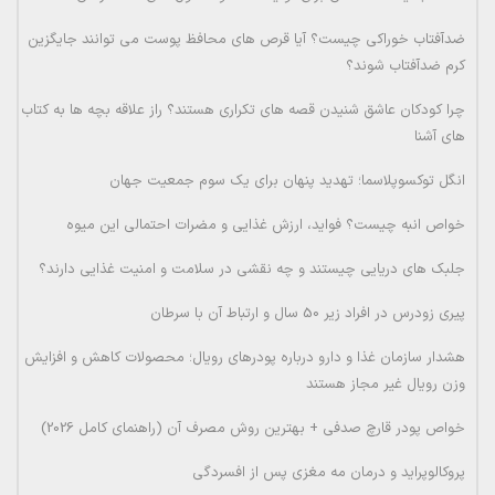
ضدآفتاب خوراکی چیست؟ آیا قرص های محافظ پوست می توانند جایگزین
کرم ضدآفتاب شوند؟
چرا کودکان عاشق شنیدن قصه های تکراری هستند؟ راز علاقه بچه ها به کتاب
های آشنا
انگل توکسوپلاسما؛ تهدید پنهان برای یک سوم جمعیت جهان
خواص انبه چیست؟ فواید، ارزش غذایی و مضرات احتمالی این میوه
جلبک های دریایی چیستند و چه نقشی در سلامت و امنیت غذایی دارند؟
پیری زودرس در افراد زیر 50 سال و ارتباط آن با سرطان
هشدار سازمان غذا و دارو درباره پودرهای رویال؛ محصولات کاهش و افزایش
وزن رویال غیر مجاز هستند
خواص پودر قارچ صدفی + بهترین روش مصرف آن (راهنمای کامل 2026)
پروکالوپراید و درمان مه مغزی پس از افسردگی