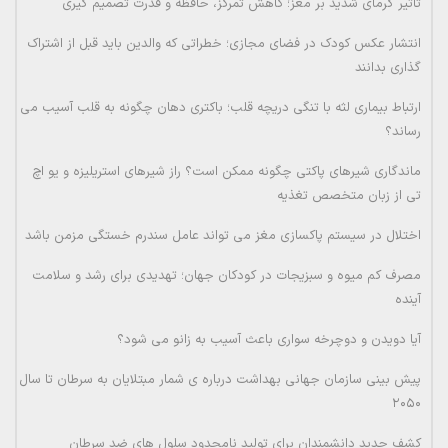
تاثیر گرمای شدید بر مغز؛ کاهش تمرکز، حافظه و قدرت تصمیم گیری
انتشار عکس کودک در فضای مجازی؛ خطراتی که والدین باید قبل از اشتراک
گذاری بدانند
ارتباط بیماری لثه با تنگی دریچه قلب؛ باکتری دهان چگونه به قلب آسیب می
رساند؟
ماندگاری شیرهای پاکتی چگونه ممکن است؟ راز شیرهای استریلیزه و یو اچ
تی از زبان متخصص تغذیه
اختلال در سیستم پاکسازی مغز می تواند عامل سندرم خستگی مزمن باشد
مصرف کم میوه و سبزیجات در کودکان جهان؛ تهدیدی برای رشد و سلامت
آینده
آیا دویدن و دوچرخه سواری باعث آسیب به زانو می شود؟
پیش بینی سازمان جهانی بهداشت درباره ی شمار مبتلایان به سرطان تا سال
۲۰۵۰
کشف جدید دانشمندان برای تولید نامحدود سلول های ضد سرطان