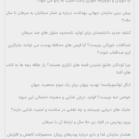
آیا دویدن و دوچرخه سواری باعث آسیب به زانو می شود؟
پیش بینی سازمان جهانی بهداشت درباره ی شمار مبتلایان به سرطان تا سال
۲۰۵۰
کشف جدید دانشمندان برای تولید نامحدود سلول های ضد سرطان
ضدآفتاب خوراکی چیست؟ آیا قرص های محافظ پوست می توانند جایگزین
کرم ضدآفتاب شوند؟
چرا کودکان عاشق شنیدن قصه های تکراری هستند؟ راز علاقه بچه ها به کتاب
های آشنا
انگل توکسوپلاسما؛ تهدید پنهان برای یک سوم جمعیت جهان
خواص انبه چیست؟ فواید، ارزش غذایی و مضرات احتمالی این میوه
جلبک های دریایی چیستند و چه نقشی در سلامت و امنیت غذایی دارند؟
پیری زودرس در افراد زیر 50 سال و ارتباط آن با سرطان
هشدار سازمان غذا و دارو درباره پودرهای رویال؛ محصولات کاهش و افزایش