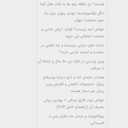
هستند؟ راز علاقه بچه ها به کتاب های آشنا
انگل توکسوپلاسما؛ تهدید پنهان برای یک
سوم جمعیت جهان
خواص انبه چیست؟ فواید، ارزش غذایی و
مضرات احتمالی این میوه
جلبک های دریایی چیستند و چه نقشی در
سلامت و امنیت غذایی دارند؟
پیری زودرس در افراد زیر 50 سال و ارتباط آن
با سرطان
هشدار سازمان غذا و دارو درباره پودرهای
رویال؛ محصولات کاهش و افزایش وزن
رویال غیر مجاز هستند
خواص پودر قارچ صدفی + بهترین روش
مصرف آن (راهنمای کامل 2026)
پروکالوپراید و درمان مه مغزی پس از
افسردگی