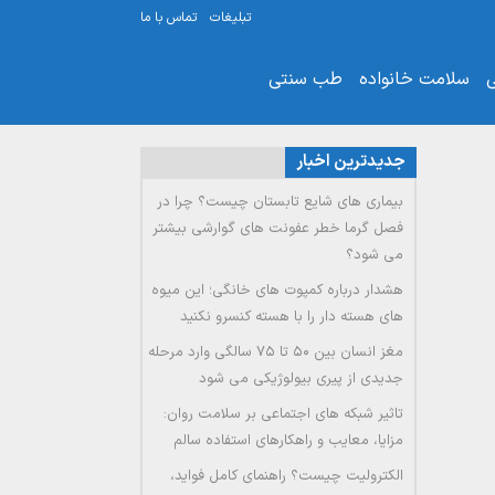
تبلیغات
تماس با ما
ی
سلامت خانواده
طب سنتی
جدیدترین اخبار
بیماری های شایع تابستان چیست؟ چرا در
فصل گرما خطر عفونت های گوارشی بیشتر
می شود؟
هشدار درباره کمپوت های خانگی؛ این میوه
های هسته دار را با هسته کنسرو نکنید
مغز انسان بین ۵۰ تا ۷۵ سالگی وارد مرحله
جدیدی از پیری بیولوژیکی می شود
تاثیر شبکه های اجتماعی بر سلامت روان:
مزایا، معایب و راهکارهای استفاده سالم
الکترولیت چیست؟ راهنمای کامل فواید،