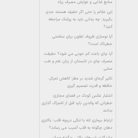
منابع غذایی و عوارض مصرف زیاد
این علائم را حتی اگر خفیف هستند جدی
بگیرید؛ چه زمانی باید به پزشک مراجعه
کنید؟
آیا نوسازی ظروف تفلون برای سلامتی
خطرناک است؟
آیا چای باعث کم خونی می شود؟ حقیقت
مصرف چای در تابستان از زبان علم و طب
سنتی
تاثیر گرمای شدید بر مغز؛ کاهش تمرکز،
حافظه و قدرت تصمیم گیری
انتشار عکس کودک در فضای مجازی؛
خطراتی که والدین باید قبل از اشتراک گذاری
بدانند
ارتباط بیماری لثه با تنگی دریچه قلب؛ باکتری
دهان چگونه به قلب آسیب می رساند؟
ماندگاری شیرهای پاکتی چگونه ممکن