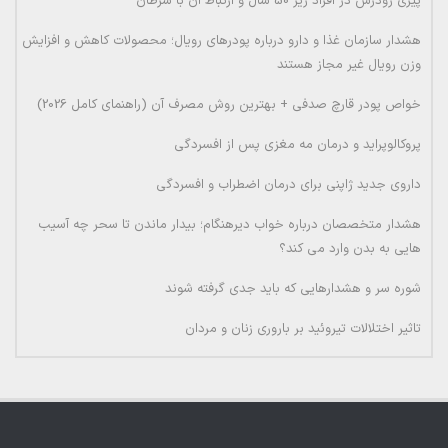
پیری زودرس در افراد زیر 50 سال و ارتباط آن با سرطان
هشدار سازمان غذا و دارو درباره پودرهای رویال؛ محصولات کاهش و افزایش
وزن رویال غیر مجاز هستند
خواص پودر قارچ صدفی + بهترین روش مصرف آن (راهنمای کامل 2026)
پروکالوپراید و درمان مه مغزی پس از افسردگی
داروی جدید ژاپنی برای درمان اضطراب و افسردگی
هشدار متخصصان درباره خواب دیرهنگام؛ بیدار ماندن تا سحر چه آسیب
هایی به بدن وارد می کند؟
شوره سر و هشدارهایی که باید جدی گرفته شوند
تاثیر اختلالات تیروئید بر باروری زنان و مردان