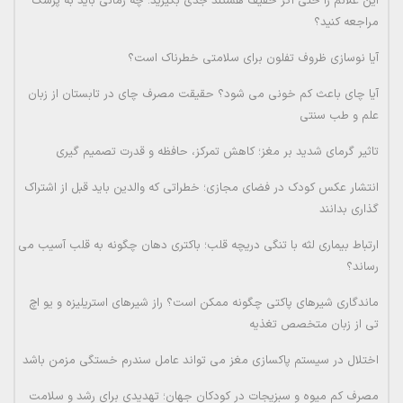
این علائم را حتی اگر خفیف هستند جدی بگیرید؛ چه زمانی باید به پزشک
مراجعه کنید؟
آیا نوسازی ظروف تفلون برای سلامتی خطرناک است؟
آیا چای باعث کم خونی می شود؟ حقیقت مصرف چای در تابستان از زبان
علم و طب سنتی
تاثیر گرمای شدید بر مغز؛ کاهش تمرکز، حافظه و قدرت تصمیم گیری
انتشار عکس کودک در فضای مجازی؛ خطراتی که والدین باید قبل از اشتراک
گذاری بدانند
ارتباط بیماری لثه با تنگی دریچه قلب؛ باکتری دهان چگونه به قلب آسیب می
رساند؟
ماندگاری شیرهای پاکتی چگونه ممکن است؟ راز شیرهای استریلیزه و یو اچ
تی از زبان متخصص تغذیه
اختلال در سیستم پاکسازی مغز می تواند عامل سندرم خستگی مزمن باشد
مصرف کم میوه و سبزیجات در کودکان جهان؛ تهدیدی برای رشد و سلامت